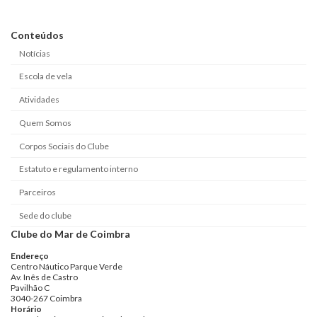
Conteúdos
Notícias
Escola de vela
Atividades
Quem Somos
Corpos Sociais do Clube
Estatuto e regulamento interno
Parceiros
Sede do clube
Clube do Mar de Coimbra
Endereço
Centro Náutico Parque Verde
Av. Inês de Castro
Pavilhão C
3040-267 Coimbra
Horário