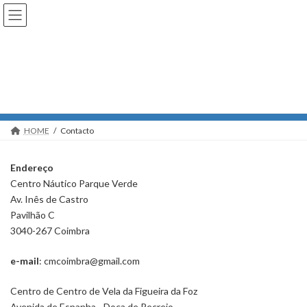
Skip
Skip
to
to
the
the
content
Navigation
Contacto
HOME
Contacto
Endereço
Centro Náutico Parque Verde
Av. Inês de Castro
Pavilhão C
3040-267 Coimbra
e-mail
: cmcoimbra@gmail.com
Centro de Centro de Vela da Figueira da Foz
Avenida de Espanha - Doca de Recreio