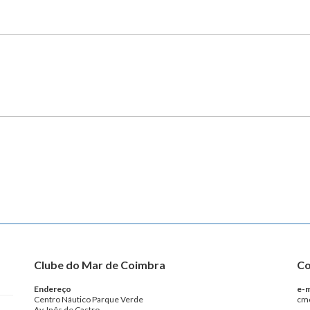
Clube do Mar de Coimbra
Co
Endereço
e-m
Centro Náutico Parque Verde
cm
Av. Inês de Castro