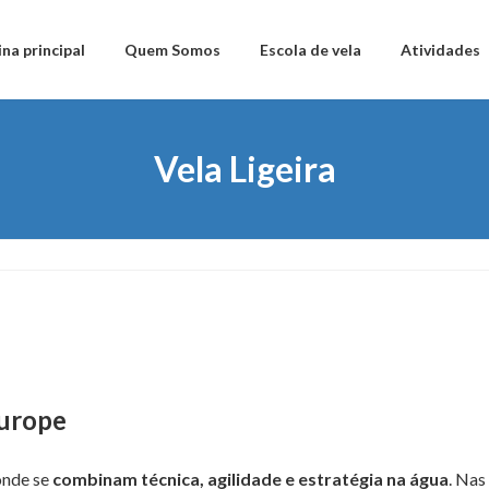
na principal
Quem Somos
Escola de vela
Atividades
Vela Ligeira
Europe
 onde se
combinam técnica, agilidade e estratégia na água
. Nas