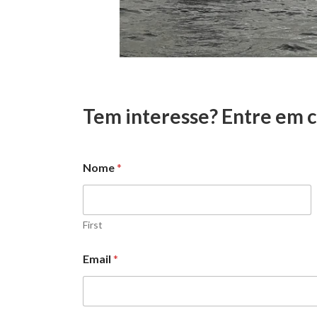
Tem interesse? Entre em 
Nome
*
First
s
Email
*
u
a
a
E
m