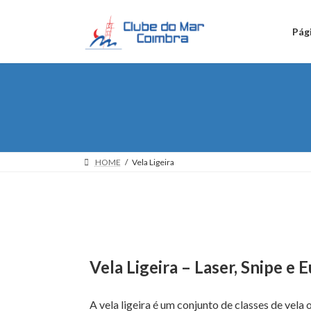
Skip
Skip
to
to
Pági
the
the
content
Navigation
HOME
Vela Ligeira
Vela Ligeira – Laser, Snipe e 
A vela ligeira é um conjunto de classes de vela