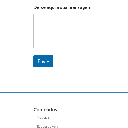
a
Deixe aqui a sua mensagem
i
l
Envie
Conteúdos
Notícias
Escola de vela