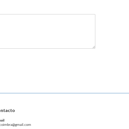
ntacto
ail
coimbra@gmail.com