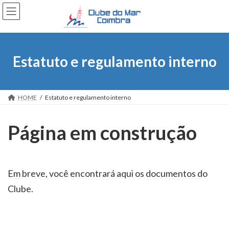
Skip
Skip
to
to
the
the
content
Navigation
Estatuto e regulamento interno
HOME
Estatuto e regulamento interno
Página em construção
Em breve, você encontrará aqui os documentos do
Clube.