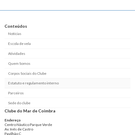
Conteúdos
Notícias
Escola de vela
Atividades
Quem Somos
Corpos Sociais do Clube
Estatuto e regulamento interno
Parceiros
Sede do clube
Clube do Mar de Coimbra
Endereço
Centro Náutico Parque Verde
Av. Inês de Castro
Pavilhão C