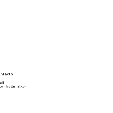
ntacto
ail
coimbra@gmail.com