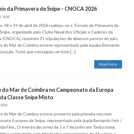
eio da Primavera de Snipe – CNOCA 2026
, 2026
s 18 e 19 de abril de 2026 realizou-se o Torneio da Primavera da
 Snipe, organizado pelo Clube Naval dos Oficiais e Cadetes da
 (CNOCA), reunindo 21 tripulações de diversos pontos do país.
e do Mar de Coimbra esteve representado pela equipa Bernardo
 Gonçalo Tomé que conseguiu um bom […]
Read more
e do Mar de Coimbra no Campeonato da Europa
da Classe Snipe Misto
 2026
e do Mar de Coimbra esteve presente pela primeira vez num
nato Europeu de Snipe, representado pela dupla Bernardo Feio /
ida Feio,. O evento decorreu de 5 a 7 de junho em Tavira numa
itiva competição com tripulações provenientes de 11 países e