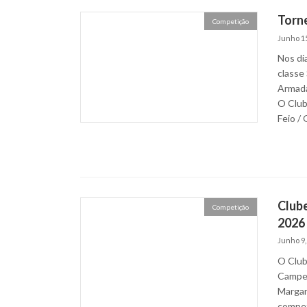
Torn
Competição
Junho 15
Nos dia
classe
Armada
O Club
Feio /
Club
Competição
2026 
Junho 9,
O Club
Campeo
Margar
compet