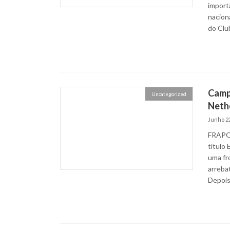
importâ
nacion
do Clu
Camp
Uncategorized
Neth
Junho 22
FRAPOR
título
uma fr
arreba
Depois