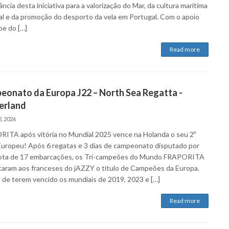
ncia desta iniciativa para a valorização do Mar, da cultura marítima
al e da promoção do desporto da vela em Portugal. Com o apoio
be do […]
Read more
eonato da Europa J22 – North Sea Regatta -
erland
, 2026
ITA após vitória no Mundial 2025 vence na Holanda o seu 2º
 Europeu! Após 6 regatas e 3 dias de campeonato disputado por
ota de 17 embarcações, os Tri-campeões do Mundo FRAPORITA
taram aos franceses do jAZZY o título de Campeões da Europa.
 de terem vencido os mundiais de 2019, 2023 e […]
Read more