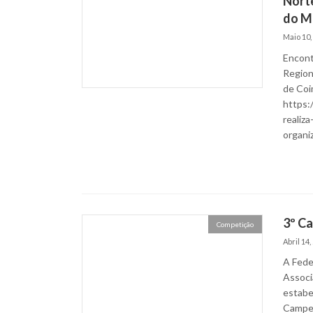
Norte
do Ma
Maio 10,
Encont
Region
de Coi
https:
realiza
organi
3º Ca
Competição
Abril 14,
A Fede
Associ
estabe
Campeo