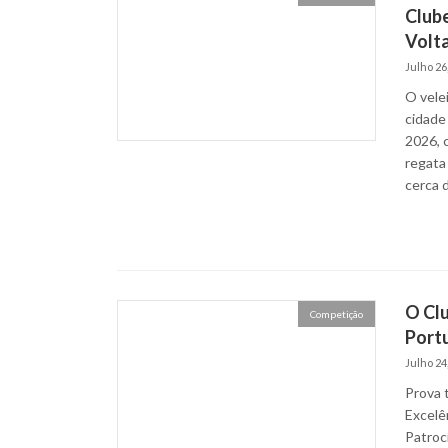
Clube
Volta
Julho 26
O vele
cidade
2026, 
regata
cerca d
O Clu
Competição
Portu
Julho 24
Prova t
Excelên
Patroc