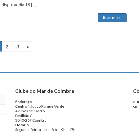
 disputar dia 18 […]
Read more
age
Page
Page
2
3
»
Clube do Mar de Coimbra
Co
Endereço
e-m
Centro Náutico Parque Verde
cm
Av. Inês de Castro
Pavilhão C
3040-267 Coimbra
Horário
Segunda-feira a sexta-feira: 9h – 17h