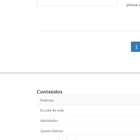
prova a
Paginação
P
1
dos
conteúdos
Conteúdos
Notícias
Escola de vela
Atividades
Quem Somos