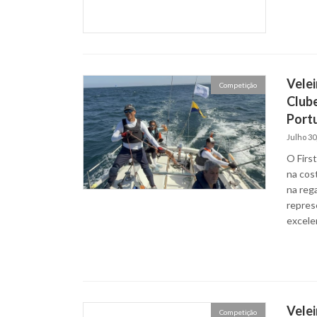
Velei
Competição
Clube
Portu
Julho 30
O Firs
na cost
na rega
repres
excele
Velei
Competição