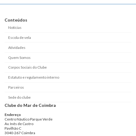
Conteúdos
Notícias
Escola de vela
Atividades
Quem Somos
Corpos Sociais do Clube
Estatuto e regulamento interno
Parceiros
Sede do clube
Clube do Mar de Coimbra
Endereço
Centro Náutico Parque Verde
Av. Inês de Castro
Pavilhão C
3040-267 Coimbra