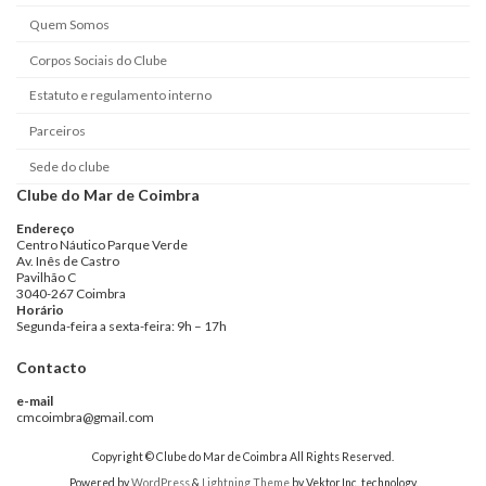
Quem Somos
Corpos Sociais do Clube
Estatuto e regulamento interno
Parceiros
Sede do clube
Clube do Mar de Coimbra
Endereço
Centro Náutico Parque Verde
Av. Inês de Castro
Pavilhão C
3040-267 Coimbra
Horário
Segunda-feira a sexta-feira: 9h – 17h
Contacto
e-mail
cmcoimbra@gmail.com
Copyright © Clube do Mar de Coimbra All Rights Reserved.
Powered by
WordPress
&
Lightning Theme
by Vektor,Inc. technology.