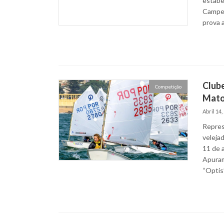
estabe
Campeo
prova a
Clube
Competição
Mato
Abril 14,
Repres
veleja
11 de 
Apuram
“Optis”