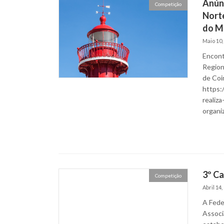
Anún
Competição
Norte
do Ma
Maio 10,
Encont
Region
de Coi
https:
realiza
organi
3º Ca
Competição
Abril 14,
A Fede
Associ