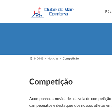
Skip
Skip
to
to
Pági
the
the
content
Navigation
HOME
Notícias
Competição
Competição
Acompanha as novidades da vela de competição 
campeonatos e destaques dos nossos atletas em 