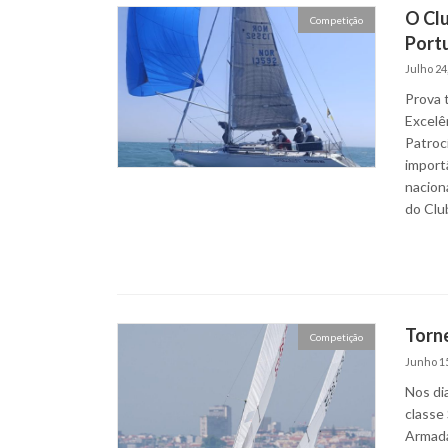
O Clu
Competição
Portu
Julho 24
Prova t
Excelên
Patroc
importâ
nacion
do Clu
Torn
Competição
Junho 15
Nos dia
classe
Armada