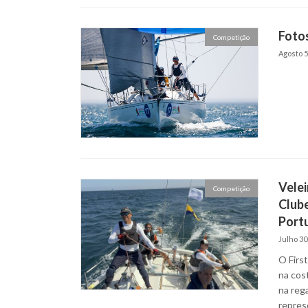
Fotos
Competição
Agosto 5
Velei
Competição
Clube
Portu
Julho 30
O Firs
na cost
na rega
repres