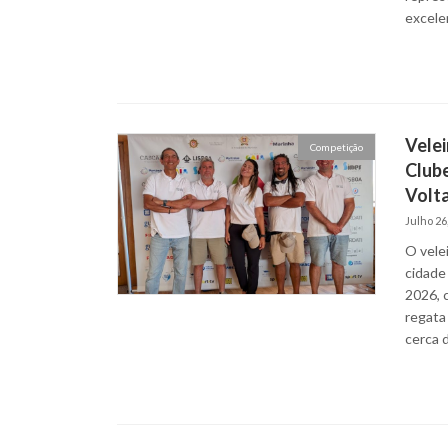
excele
Velei
Competição
Clube
Volta
Julho 26
O vele
cidade
2026, 
regata
cerca d