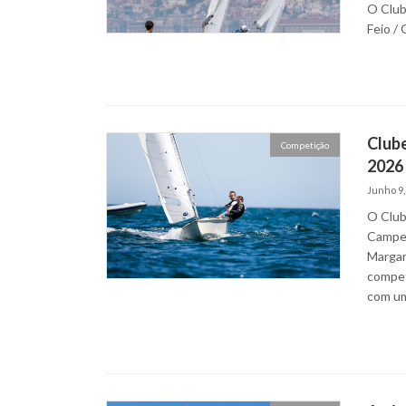
O Club
Feio /
Club
Competição
2026 
Junho 9,
O Club
Campeo
Margar
compet
com um