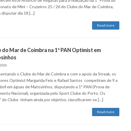
lecem este Anúncio de Regatas para a realização da 1ª Prova do
nato de Mini – Cruzeiros 25 / 26 do Clube do Mar de Coimbra,
 disputar dia 18 […]
Read more
 do Mar de Coimbra na 1ª PAN Optimist em
sinhos
 2026
entando o Clube do Mar de Coimbra e com o apoio da Streak, os
dores Optimist Margarida Feio e Rafael Santos competiram de 9 a
abril em águas de Matosinhos, disputando a 1ª PAN (Prova de
ento Nacional), organizada pelo Sport Clube do Porto. Os
 do Clube tinham ainda por objetivo, classificarem-se […]
Read more