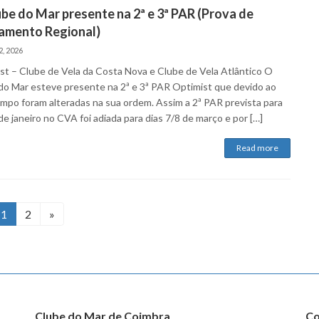
be do Mar presente na 2ª e 3ª PAR (Prova de
amento Regional)
, 2026
st – Clube de Vela da Costa Nova e Clube de Vela Atlântico O
do Mar esteve presente na 2ª e 3ª PAR Optimist que devido ao
mpo foram alteradas na sua ordem. Assim a 2ª PAR prevista para
e janeiro no CVA foi adiada para dias 7/8 de março e por […]
Read more
Page
Page
1
2
»
Clube do Mar de Coimbra
Co