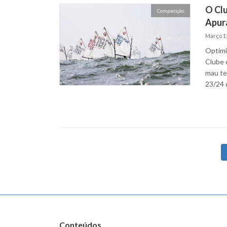
O Clu
Competição
Apur
Março 12
Optimi
Clube 
mau te
23/24 d
Paginação
dos
conteúdos
Conteúdos