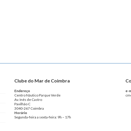
Clube do Mar de Coimbra
Co
Endereço
e-m
Centro Náutico Parque Verde
cm
Av. Inês de Castro
Pavilhão C
3040-267 Coimbra
Horário
Segunda-feira a sexta-feira: 9h – 17h