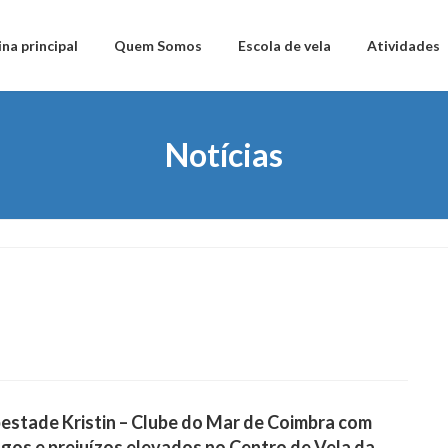
na principal
Quem Somos
Escola de vela
Atividades
Notícias
stade Kristin – Clube do Mar de Coimbra com
gos e prejuízos elevados no Centro de Vela da