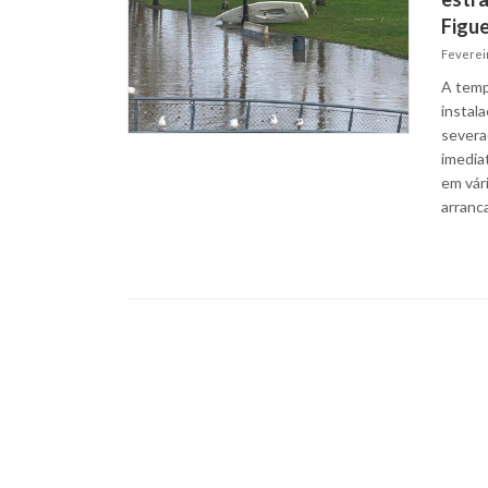
Figue
Fevereir
A temp
instal
severa
imedia
em vári
arranc