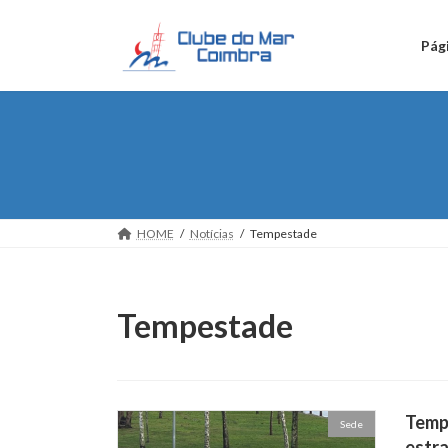
Skip
Skip
to
to
Pági
the
the
content
Navigation
HOME
Notícias
Tempestade
Tempestade
Tempe
Sede
estra