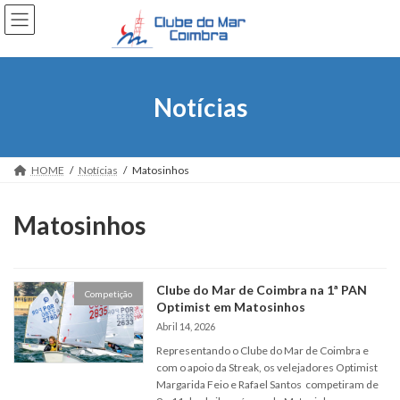
Skip
Skip
to
to
the
the
content
Navigation
Notícias
HOME
Notícias
Matosinhos
Matosinhos
Clube do Mar de Coimbra na 1ª PAN
Competição
Optimist em Matosinhos
Abril 14, 2026
Representando o Clube do Mar de Coimbra e
com o apoio da Streak, os velejadores Optimist
Margarida Feio e Rafael Santos competiram de