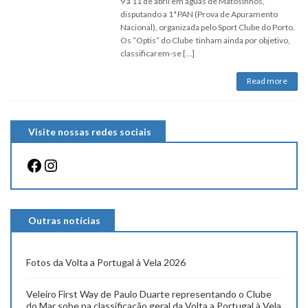
9 a 11 de abril em águas de Matosinhos,
disputando a 1ª PAN (Prova de Apuramento
Nacional), organizada pelo Sport Clube do Porto.
Os “Optis” do Clube tinham ainda por objetivo,
classificarem-se […]
Read more
Visite nossas redes sociais
Facebook
Instagram
Outras notícias
Fotos da Volta a Portugal à Vela 2026
Veleiro First Way de Paulo Duarte representando o Clube
do Mar sobe na classificação geral da Volta a Portugal à Vela