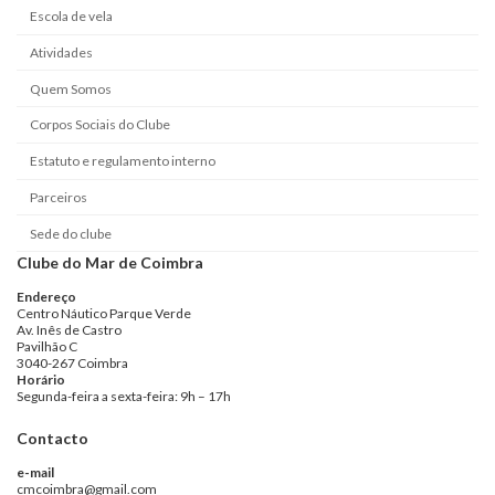
Escola de vela
Atividades
Quem Somos
Corpos Sociais do Clube
Estatuto e regulamento interno
Parceiros
Sede do clube
Clube do Mar de Coimbra
Endereço
Centro Náutico Parque Verde
Av. Inês de Castro
Pavilhão C
3040-267 Coimbra
Horário
Segunda-feira a sexta-feira: 9h – 17h
Contacto
e-mail
cmcoimbra@gmail.com