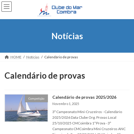
Skip
Skip
to
to
the
the
content
Navigation
Notícias
HOME
Notícias
Calendário de provas
Calendário de provas
Calendário de provas 2025/2026
Competição
Novembro 1, 2025
3º Campeonato Mini-Cruzeiros - Calendário
2025/2026 Data Clube Org. Provas Local
25/10/2025 CMCoimbra 1ª Prova - 3º
Campeonato CMCoimbra Mini Cruzeiros ANC