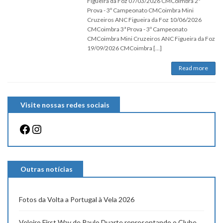
Figueira da Foz 07/03/2026 CMCoimbra 2ª
Prova - 3º Campeonato CMCoimbra Mini
Cruzeiros ANC Figueira da Foz 10/06/2026
CMCoimbra 3ª Prova - 3º Campeonato
CMCoimbra Mini Cruzeiros ANC Figueira da Foz
19/09/2026 CMCoimbra […]
Read more
Visite nossas redes sociais
Facebook
Instagram
Outras notícias
Fotos da Volta a Portugal à Vela 2026
Veleiro First Way de Paulo Duarte representando o Clube