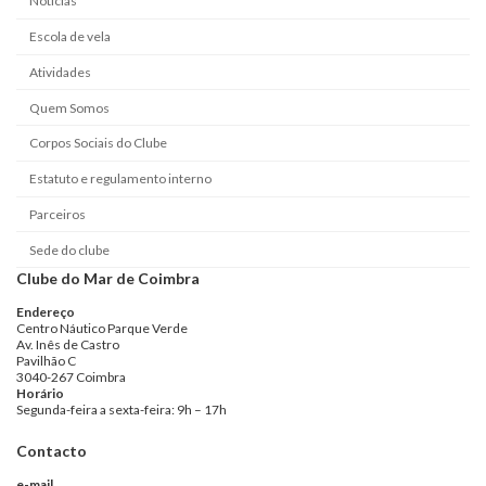
Notícias
Escola de vela
Atividades
Quem Somos
Corpos Sociais do Clube
Estatuto e regulamento interno
Parceiros
Sede do clube
Clube do Mar de Coimbra
Endereço
Centro Náutico Parque Verde
Av. Inês de Castro
Pavilhão C
3040-267 Coimbra
Horário
Segunda-feira a sexta-feira: 9h – 17h
Contacto
e-mail