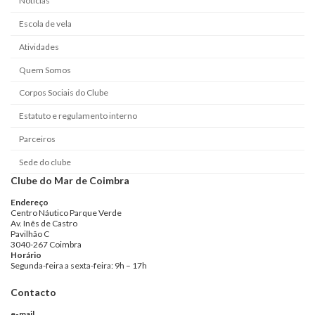
Notícias
Escola de vela
Atividades
Quem Somos
Corpos Sociais do Clube
Estatuto e regulamento interno
Parceiros
Sede do clube
Clube do Mar de Coimbra
Endereço
Centro Náutico Parque Verde
Av. Inês de Castro
Pavilhão C
3040-267 Coimbra
Horário
Segunda-feira a sexta-feira: 9h – 17h
Contacto
e-mail