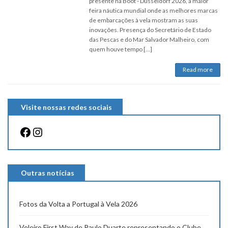
presente na Boot - Düsseldorf 2026, a maior
feira náutica mundial onde as melhores marcas
de embarcações à vela mostram as suas
inovações. Presença do Secretário de Estado
das Pescas e do Mar Salvador Malheiro, com
quem houve tempo […]
Read more
Visite nossas redes sociais
Facebook
Instagram
Outras notícias
Fotos da Volta a Portugal à Vela 2026
Veleiro First Way de Paulo Duarte representando o Clube