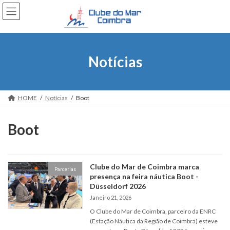
Skip
Skip
to
to
the
the
content
Navigation
Notícias
HOME
Notícias
Boot
Boot
Clube do Mar de Coimbra marca
Parcerias
presença na feira náutica Boot -
Düsseldorf 2026
Janeiro 21, 2026
O Clube do Mar de Coimbra, parceiro da ENRC
(Estação Náutica da Região de Coimbra) esteve