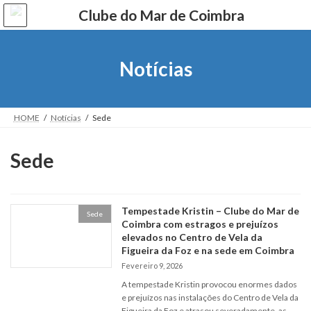
Skip
Skip
to
to
the
the
content
Navigation
Notícias
HOME
Notícias
Sede
Sede
Tempestade Kristin – Clube do Mar de
Sede
Coimbra com estragos e prejuízos
elevados no Centro de Vela da
Figueira da Foz e na sede em Coimbra
Fevereiro 9, 2026
A tempestade Kristin provocou enormes dados
e prejuízos nas instalações do Centro de Vela da
Figueira da Foz e atrasou severadamente, as