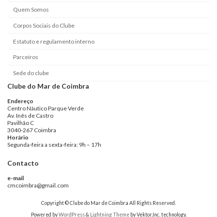
Quem Somos
Corpos Sociais do Clube
Estatuto e regulamento interno
Parceiros
Sede do clube
Clube do Mar de Coimbra
Endereço
Centro Náutico Parque Verde
Av. Inês de Castro
Pavilhão C
3040-267 Coimbra
Horário
Segunda-feira a sexta-feira: 9h – 17h
Contacto
e-mail
cmcoimbra@gmail.com
Copyright © Clube do Mar de Coimbra All Rights Reserved.
Powered by
WordPress
&
Lightning Theme
by Vektor,Inc. technology.